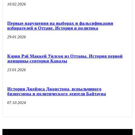
10.02.2026
Первые нарушения на выборах и фальсификации
избирателей в Оттаве. История и политика
29.01.2026
Кэрин Рэй Маккей Уилсон из Оттавы. История первой
женщины-сенторки Канады
23.01.2026
История Джеймса Джонстона, вспыльчивого
бизнесмена и политического деятеля Байтауна
07.10.2024