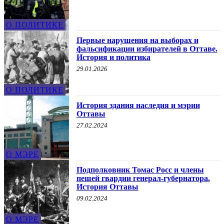
О ПОЛИТИКЕ
Первые нарушения на выборах и
фальсификации избирателей в Оттаве.
История и политика
29.01.2026
О ПОЛИТИКЕ
История здания наследия и мэрии
Оттавы
27.02.2024
О МЭРЕ
Подполковник Томас Росс и члены
пешей гвардии генерал-губернатора.
История Оттавы
09.02.2024
О МЭРЕ