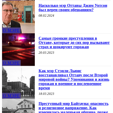
Насколько мэр Оттавы Джим Уотсон
был верен своим обещаниям?
08.02.2024
О МЭРЕ
Самые громкие преступления в
Оттаве, которые до сих пор вызывают
страх и шокируют горожан
20.03.2023
О МЭРЕ
Как мэр Стэнли Льюис
восстанавливал Оттаву после Второй
мировой войны? Упоминания и жизнь
горожан в военное и послевоенное
время
18.03.2023
О МЭРЕ
Преступный мир Байтауна: опасность
и религиозное напряжение. Как
изменилась маленькая община, позже