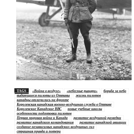
TAGS
«Война в воздухе»
«небесные рыцари»
борьба за небо
выдающиеся пилоты из Оттавы
жизнь пилотов
канадцы отличились на фронте
Королевская канадская военно-воздушная служба в Оттаве
Королевские Канадские ВВС
новые учебные школы
особенности подготовки пилотов
Первая мировая война и Канада
развитие воздушной разведки
развитие канадского командования
развитие канадской авиации
создание независимых канадских воздушных сил
страшная правда и потери